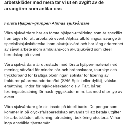
arbetskläder med mera tar vi ut en avgift av de
arrangörer som anlitar oss.
Första Hjälpen-gruppen Alphas sjukvårdare
Våra sjukvårdare har en första hjälpen-utbildning som är specifikt
framtagen för att arbeta på event. Alphas utbildningsansvarige är
specialistsjuksköterska inom akutsjukvård och har lång erfarenhet
av såväl arbete inom ambulans-och akutsjukvård som ideell
beredskap på event.
Våra sjukvårdare är utrustade med första hjälpen-material i vid
mening; sårvård för mindre sår-och brännskador, tourniqe och
tryckförband för kraftiga blödningar, splintar för fixering av
frakturer på arrm/underben/fot (SAM Splint eller dylikt), vätske-
ersättning, lindor för mjukdelsskador o.s.v. Tält, bårar,
fixeringsutrustning för nack-ryggskador m.m. tas med efter typ av
event.
Våra sjukvårdare gör sin insats på ideell basis. De pengar som
kommer in på olycksfallsberedskap används till att betala utgifter
för arbetskläder, utbildning, utrustning, bokföring etcetera. Vi har
inga anställda tjänstemän.