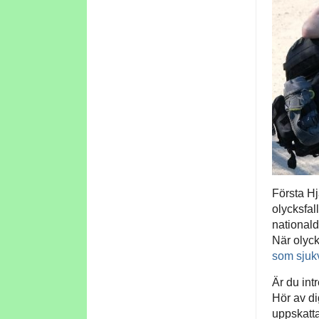
Första Hj
olycksfal
nationald
När olycka
som sjukv
Är du int
Hör av di
uppskatta