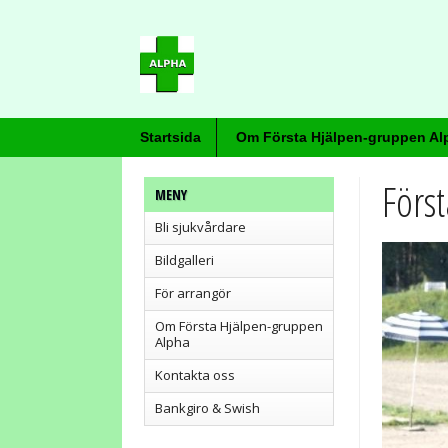
Startsida
Om Första Hjälpen-gruppen Al
Förs
MENY
Bli sjukvårdare
Bildgalleri
För arrangör
Om Första Hjälpen-gruppen
Alpha
Kontakta oss
Bankgiro & Swish