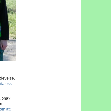
plevelse.
ita oss
 Alpha?
en
om att