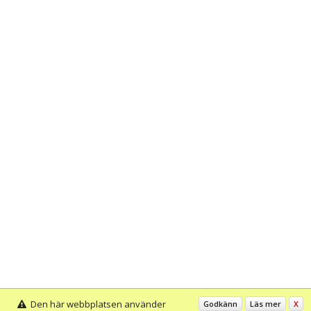
Den här webbplatsen använder
Godkänn
Läs mer
X